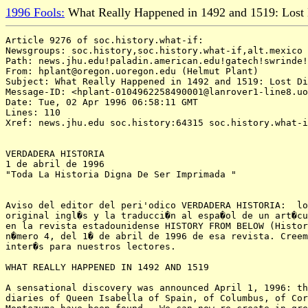
1996 Fools:
What Really Happened in 1492 and 1519: Lost 
Article 9276 of soc.history.what-if:

Newsgroups: soc.history,soc.history.what-if,alt.mexico

Path: news.jhu.edu!paladin.american.edu!gatech!swrinde!
From: hplant@oregon.uoregon.edu (Helmut Plant)

Subject: What Really Happened in 1492 and 1519: Lost Di
Message-ID: <hplant-0104962258490001@lanrover1-line8.uo
Date: Tue, 02 Apr 1996 06:58:11 GMT

Lines: 110

Xref: news.jhu.edu soc.history:64315 soc.history.what-i
VERDADERA HISTORIA          

1 de abril de 1996

"Toda La Historia Digna De Ser Imprimada "

Aviso del editor del peri'odico VERDADERA HISTORIA:  lo
original ingl�s y la traducci�n al espa�ol de un art�cu
en la revista estadounidense HISTORY FROM BELOW (Histor
n�mero 4, del 1� de abril de 1996 de esa revista. Creem
inter�s para nuestros lectores.

WHAT REALLY HAPPENED IN 1492 AND 1519

A sensational discovery was announced April 1, 1996: th
diaries of Queen Isabella of Spain, of Columbus, of Cor