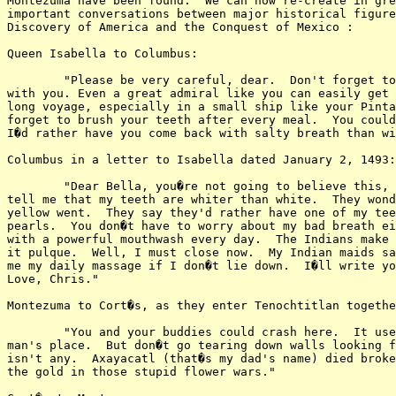
Montezuma have been found.  We can now re-create in gre
important conversations between major historical figure
Discovery of America and the Conquest of Mexico :

Queen Isabella to Columbus:

        "Please be very careful, dear.  Don't forget to
with you. Even a great admiral like you can easily get 
long voyage, especially in a small ship like your Pinta
forget to brush your teeth after every meal.  You could
I�d rather have you come back with salty breath than wi
Columbus in a letter to Isabella dated January 2, 1493:

        "Dear Bella, you�re not going to believe this, 
tell me that my teeth are whiter than white.  They wond
yellow went.  They say they'd rather have one of my tee
pearls.  You don�t have to worry about my bad breath ei
with a powerful mouthwash every day.  The Indians make 
it pulque.  Well, I must close now.  My Indian maids sa
me my daily massage if I don�t lie down.  I�ll write yo
Love, Chris."

Montezuma to Cort�s, as they enter Tenochtitlan togethe
        "You and your buddies could crash here.  It use
man's place.  But don�t go tearing down walls looking f
isn't any.  Axayacatl (that�s my dad's name) died broke
the gold in those stupid flower wars."
