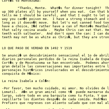
Cort�s to Montezuma:

        "Thanks, Monte.  What�s for dinner tonight?  Th
up 300 plates all by yourself when you eat.  Can that b
tells me I should be careful, and that I ought to let y
way you can�t poison me.  I have a strong stomach and c
long as it doesn�t move.  But let's eat canned food ton
have a choice, I�d rather have a can of Monte�s Meatbal
that salty cecina asada .  Maybe Chris can eat that. He
teeth with saltwater.  And don't open the can: I can do
teeth may not be as white as Chris�, but they are stron
LO QUE PASO DE VERDAD EN 1492 Y 1519

Se anunci� un descubrimiento sensacional el 1o de abril
diarios personales perdidos de la reina Isabela de Espa
Cort�s y de Mocetuzoma se han encontrado.  Podemos ahor
gran detalle las conversaciones mas importantes entre l
personajes hist�ricos involucrados en el descubrimiento
conquista de M�xico:

La reina Isabela a Col�n:

-Por favor, ten mucho cuidado, mi amor. No olvides de l
Lomatil.  A�n un gran amiral como t�  puede marearse du
largo, sobre todo en una barquita como tu Pinta. Y que 
cepillarte los dientes despu�s de cada comida. Podr�as 
Prefiero que regreses con aliento salado que con mal al