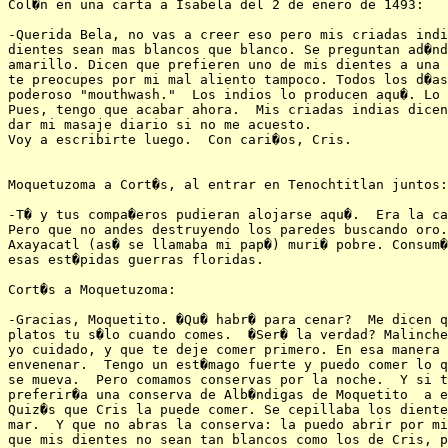
Col�n en una carta a Isabela del 2 de enero de 1493:

-Querida Bela, no vas a creer eso pero mis criadas indi
dientes sean mas blancos que blanco. Se preguntan ad�nd
amarillo. Dicen que prefieren uno de mis dientes a una 
te preocupes por mi mal aliento tampoco. Todos los d�as
poderoso "mouthwash."  Los indios lo producen aqu�. Lo 
Pues, tengo que acabar ahora.  Mis criadas indias dicen
dar mi masaje diario si no me acuesto. 

Voy a escribirte luego.  Con cari�os, Cris.

Moquetuzoma a Cort�s, al entrar en Tenochtitlan juntos:

-T� y tus compa�eros pudieran alojarse aqu�.  Era la ca
Pero que no andes destruyendo los paredes buscando oro.
Axayacatl (as� se llamaba mi pap�) muri� pobre. Consum�
esas est�pidas guerras floridas.

Cort�s a Moquetuzoma:

-Gracias, Moquetito. �Qu� habr� para cenar?  Me dicen q
platos tu s�lo cuando comes.  �Ser� la verdad? Malinche
yo cuidado, y que te deje comer primero. En esa manera 
envenenar.  Tengo un est�mago fuerte y puedo comer lo q
se mueva.  Pero comamos conservas por la noche.  Y si t
preferir�a una conserva de Alb�ndigas de Moquetito  a e
Quiz�s que Cris la puede comer. Se cepillaba los diente
mar.  Y que no abras la conserva: la puedo abrir por mi
que mis dientes no sean tan blancos como los de Cris, p